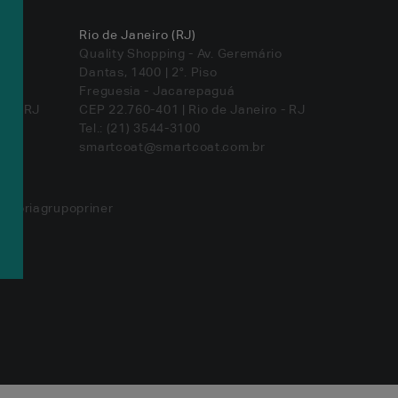
Rio de Janeiro (RJ)
Quality Shopping - Av. Geremário
Dantas, 1400 | 2°. Piso
Freguesia - Jacarepaguá
ro - RJ
CEP 22.760-401 | Rio de Janeiro - RJ
Tel.: (21) 3544-3100
smartcoat@smartcoat.com.br
vidoriagrupopriner