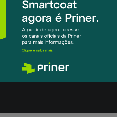
 em contato
Macaé (RJ)
Rod. Amaral Peixoto
KM 183.5, nº 4885
Barreto - Macaé
CEP 27.965-250 | Rio de Janei
Tel.: (22) 2757-9500
macae@smartcoat.com.br
 de Denúncias
Acesse:
www.contatoseguro.com.br/ou
Ligue:
0800 155 0010