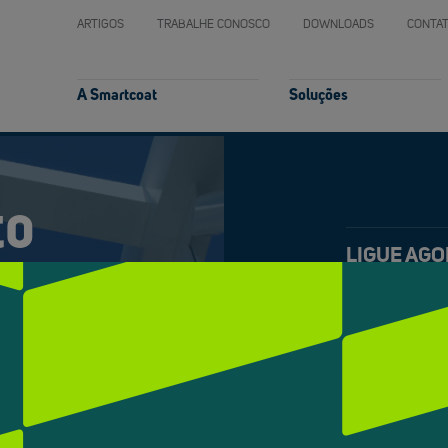
ARTIGOS
TRABALHE CONOSCO
DOWNLOADS
CONTA
A Smartcoat
Soluções
o 
LIGUE AGO
SOLICITE