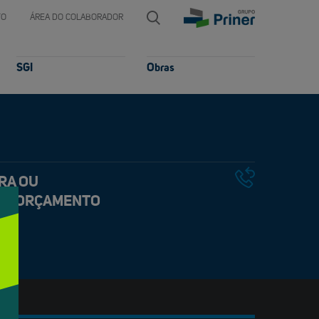
TO
ÁREA DO COLABORADOR
SGI
Obras
RA OU 
 UM ORÇAMENTO