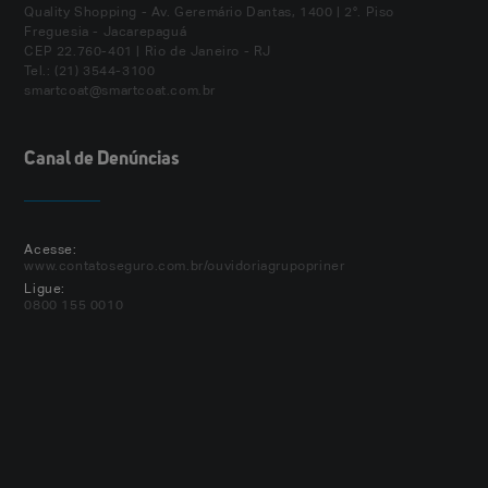
Quality Shopping - Av. Geremário Dantas, 1400 | 2°. Piso
Freguesia - Jacarepaguá
CEP 22.760-401 | Rio de Janeiro - RJ
Tel.: (21) 3544-3100
smartcoat@smartcoat.com.br
Canal de Denúncias
Acesse:
www.contatoseguro.com.br/ouvidoriagrupopriner
Ligue:
0800 155 0010