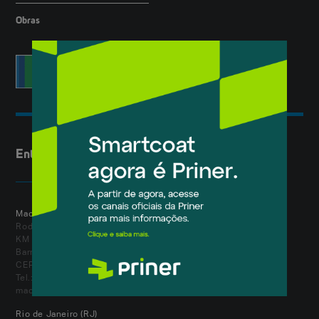
Obras
Entre em contato
Macaé (RJ)
Rod. Amaral Peixoto
KM 183.5, nº 4885
Barreto - Macaé
CEP 27.965-250 | Rio de Janeiro - RJ
Tel.: (22) 2757-9500
macae@smartcoat.com.br
Rio de Janeiro (RJ)